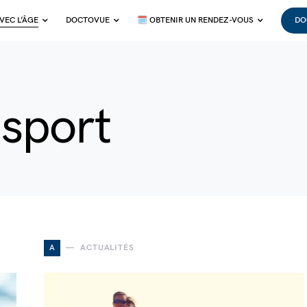
VEC L’ÂGE
DOCTOVUE
🗓 OBTENIR UN RENDEZ-VOUS
DO
 sport
A
ACTUALITÉS