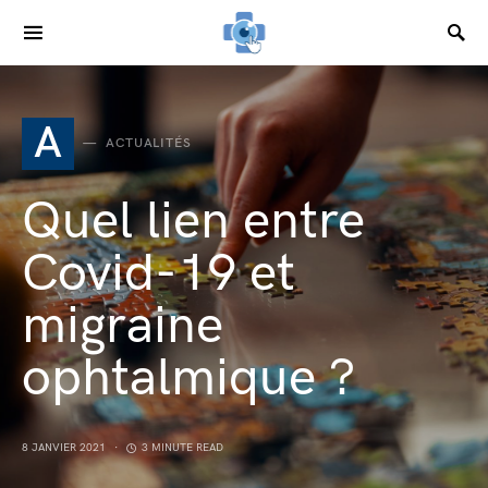
SEARCH FOR:
A
ACTUALITÉS
Quel lien entre
Covid-19 et
migraine
ophtalmique ?
8 JANVIER 2021
3 MINUTE READ